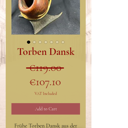
Torben Dansk
Regular
 €119.00 
Sale
Price
€107.10
Price
VAT Included
Add to Cart
Frühe Torben Dansk aus der