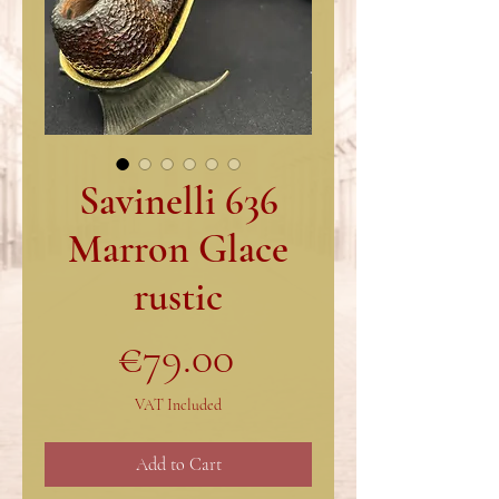
Savinelli 636
Marron Glace
rustic
Price
€79.00
VAT Included
Add to Cart