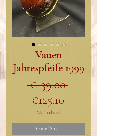
Vauen
Jahrespfeife 1999
Regular
 €139.00 
Sale
Price
€125.10
Price
VAT Included
Out of Stock