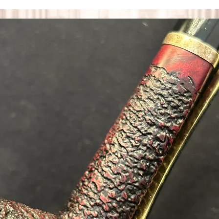
Zustandsbeschreibungen
sh
er
cht
ge
öhe
hrung