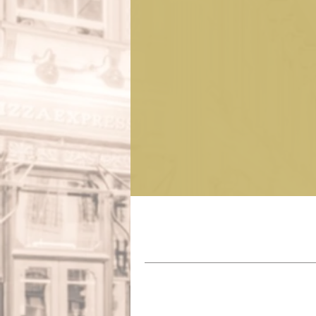
Herste
Munds