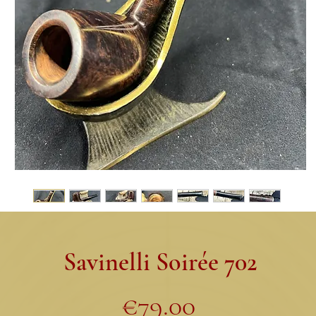
Savinelli Soirée 702
Price
€79.00