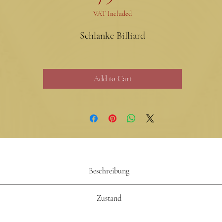
VAT Included
Schlanke Billiard
Add to Cart
Beschreibung
ller
S
Zustand
tück
Die Pfeife entspricht dem Zustand 1,5