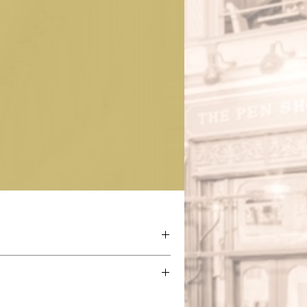
avinelli
Ebonit