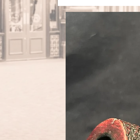
Fini
Filt
Gewi
Län
Kopfh
Kopfbo