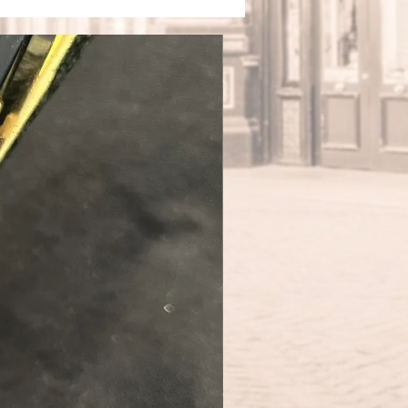
glatt
ohne
31 g
14 cm
4,5 cm
18 mm